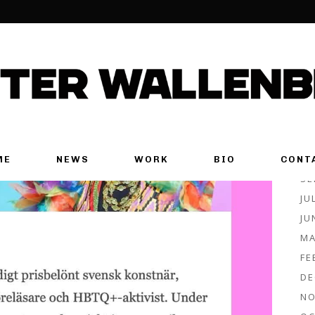
A
JU
JU
MA
AP
MA
FE
NO
ME
NEWS
WORK
BIO
CONT
SE
JU
JU
MA
FE
DE
NO