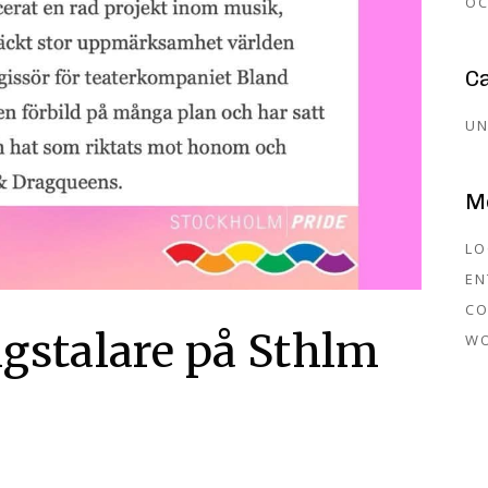
OC
C
UN
M
LO
EN
CO
ingstalare på Sthlm
W